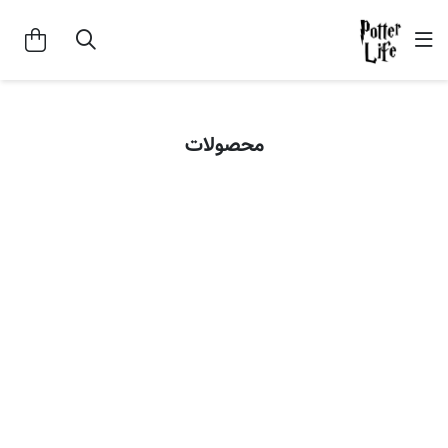
محصولات
پازل دامبلدور
پازل هری و رون